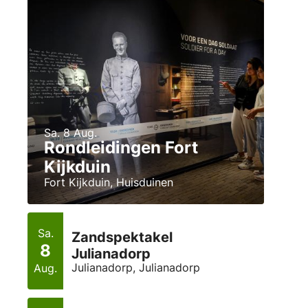
Sa. 8 Aug.
Rondleidingen Fort
Kijkduin
Fort Kijkduin, Huisduinen
Sa.
Zandspektakel
8
Julianadorp
Julianadorp, Julianadorp
Aug.