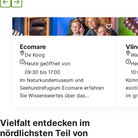
Vorherige
Nächste
Ecomare
Vlin
De Koog
Wa
Standort
Stan
Heute geöffnet von
He
Heutigen Öffnungszeiten
Heuti
09:30 bis 17:00
10:
Im Naturkundemuseum und
Komm
Seehundrefugium Ecomare erfahren
exot
Sie Wissenswertes über das
im g
Wattenmeer, das Meer und die Insel
Europ
Texel.
beso
Parad
Vielfalt entdecken im
Attra
nördlichsten Teil von
geeig