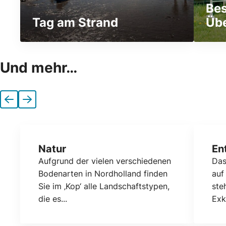
Be
Tag am Strand
Üb
Und mehr…
Vorherige
Nächste
Natur
En
Aufgrund der vielen verschiedenen
Das
Bodenarten in Nordholland finden
auf
Sie im ‚Kop‘ alle Landschaftstypen,
ste
die es...
Exk