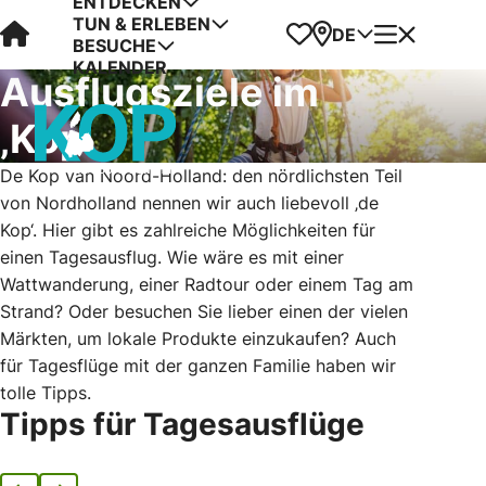
ENTDECKEN
TUN & ERLEBEN
Visit Kop van Holland
Favoriten
Karte
Menü
DE
BESUCHE
KALENDER
Ausflugsziele im
‚Kop‘
De Kop van Noord-Holland: den nördlichsten Teil
von Nordholland nennen wir auch liebevoll ‚de
Kop‘. Hier gibt es zahlreiche Möglichkeiten für
einen Tagesausflug. Wie wäre es mit einer
Wattwanderung, einer Radtour oder einem Tag am
Strand? Oder besuchen Sie lieber einen der vielen
Märkten, um lokale Produkte einzukaufen? Auch
für Tage
sflüge mit der ganzen Familie haben wir
tolle Tipps.
Tipps für Tagesausflüge