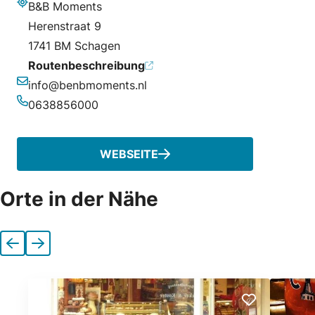
B&B Moments
Adresse
Herenstraat 9
1741 BM Schagen
Routenbeschreibung
info@benbmoments.nl
E-Mail-Adresse
0638856000
Telefonnummer
WEBSEITE
Orte in der Nähe
Vorherige
Nächste