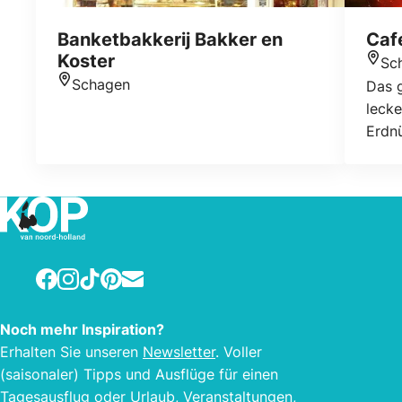
Banketbakkerij Bakker en
Caf
Koster
Sc
Stan
Schagen
Das g
Standort
lecke
Erdn
Facebook
Instagram
TikTok
Pinterest
E-mail
Noch mehr Inspiration?
Erhalten Sie unseren
Newsletter
. Voller
(saisonaler) Tipps und Ausflüge für einen
Tagesausflug oder Urlaub, Veranstaltungen,