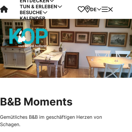
ENTDECKEN
TUN & ERLEBEN
Visit Kop van Holland
Favoriten
Karte
Menü
DE
BESUCHE
KALENDER
B&B Moments
Gemütliches B&B im geschäftigen Herzen von
Schagen.