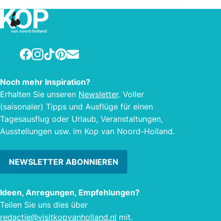
Darüber hinaus ist es möglich, à la
carte aus unserer Speisekarte mit
einer Auswahl an verschiedenen
östlichen Spezialitäten sowie den
Facebook
Instagram
TikTok
Pinterest
E-mail
berühmten chinesischen Gerichten zu
essen. Das Restaurant hat ca. 80
Noch mehr Inspiration?
Sitzplätze und eignet sich auch sehr
Erhalten Sie unseren
Newsletter
. Voller
gut für Ihre Familien- oder
(saisonaler) Tipps und Ausflüge für einen
Geschäftsfeier.
Tagesausflug oder Urlaub, Veranstaltungen,
Ausstellungen usw. im Kop van Noord-Holland.
NEWSLETTER ABONNIEREN
Ideen, Anregungen, Empfehlungen?
Teilen Sie uns dies über
redactie@visitkopvanholland.nl
mit.