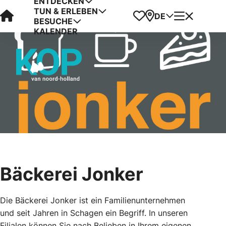
ENTDECKEN
TUN & ERLEBEN
Visit Kop van Holland
Favoriten
Karte
Menü
DE
BESUCHE
KALENDER
Bäckerei Jonker
Die Bäckerei Jonker ist ein Familienunternehmen
und seit Jahren in Schagen ein Begriff. In unseren
Filialen können Sie nach Belieben in Ihrem eigenen