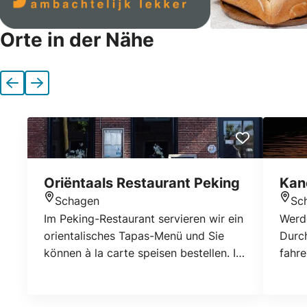
Orte in der Nähe
Vorherige
Nächste
Oriëntaals Restaurant Peking
Kan
Schagen
Sc
Standort
Stan
Im Peking-Restaurant servieren wir ein
Werde
orientalisches Tapas-Menü und Sie
Durc
können à la carte speisen bestellen. Im
fahre
orientalischen Tapas-Menü können Sie
Einst
viele chinesische und japanische
schö
Gerichte unbegrenzt genießen.