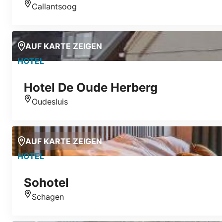
Callantsoog
Standort
AUF KARTE ZEIGEN
HOTEL
Hotel De Oude Herberg
Oudesluis
Standort
AUF KARTE ZEIGEN
HOTEL
Sohotel
Schagen
Standort