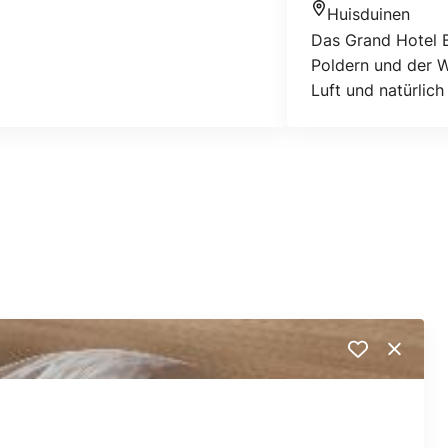
Huisduinen
Standort
Das Grand Hotel B
Poldern und der W
Luft und natürlic
Konferenzräume un
2017).
Close