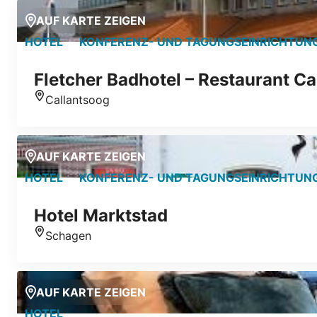
AUF KARTE ZEIGEN
HOTEL
KONFERENZ- UND TAGUNGSEINRICHTUN
Fletcher Badhotel – Restaurant Ca
Callantsoog
Standort
AUF KARTE ZEIGEN
HOTEL
KONFERENZ- UND TAGUNGSEINRICHTUN
Hotel Marktstad
Schagen
Standort
AUF KARTE ZEIGEN
HOTEL