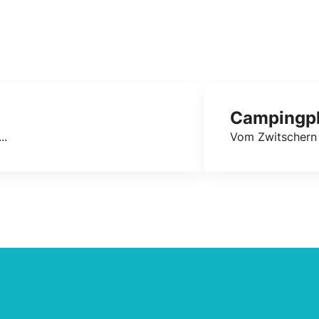
Campingpl
..
Vom Zwitschern 