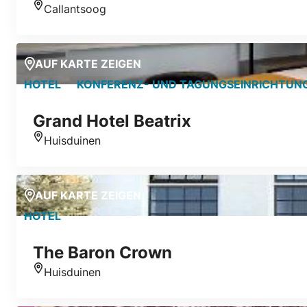
Callantsoog
Standort
AUF KARTE ZEIGEN
HOTEL
KONFERENZ- UND TAGUNGSEINRICHTUN
Grand Hotel Beatrix
Huisduinen
Standort
AUF KARTE ZEIGEN
HOTEL
The Baron Crown
Huisduinen
Standort