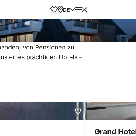
Favoriten
Karte
Menü
DE
orhanden; von Pensionen zu
xus eines prächtigen Hotels –
Grand Hotel