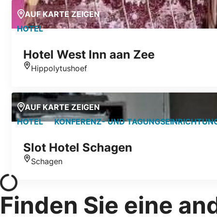
AUF KARTE ZEIGEN
HOTEL
Hotel West Inn aan Zee
Hippolytushoef
Standort
AUF KARTE ZEIGEN
HOTEL
KONFERENZ- UND TAGUNGSEINRICHTUN
Slot Hotel Schagen
Schagen
Standort
Finden Sie eine an