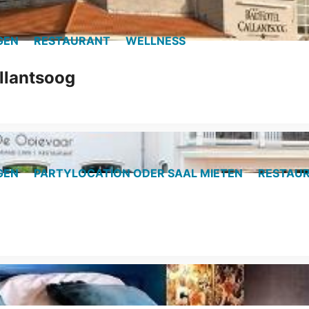
GEN
RESTAURANT
WELLNESS
llantsoog
GEN
PARTYLOCATION ODER SAAL MIETEN
RESTAU