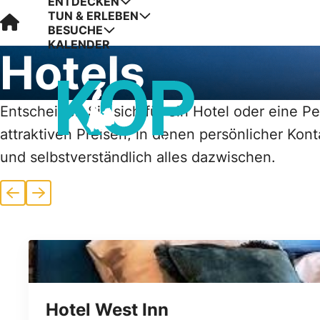
ENTDECKEN
TUN & ERLEBEN
Visit Kop van Holland
BESUCHE
KALENDER
Hotels
Entscheiden Sie sich für ein Hotel oder eine 
attraktiven Preisen, in denen persönlicher Kon
und selbstverständlich alles dazwischen.
Vorherige
Nächste
Hotel West Inn