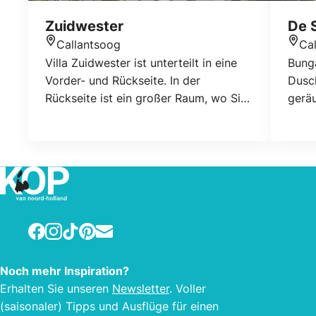
Zuidwester
De 
Callantsoog
Ca
Standort
Stan
Villa Zuidwester ist unterteilt in eine
Bunga
Vorder- und Rückseite. In der
Dusc
Rückseite ist ein großer Raum, wo Sie
gerä
sich mit allen aufhalten können und
und o
Essen können, Spiele spielen können
Schie
oder TV gucken können. In diesem
Gart
Raum sind zwei romantische
Spülm
Bettnischen vorhanden. Die Kinder
cd , 
können nach Herzenslust in dem
Schla
Bällebad spielen. Dahinter befindet
Etage
Facebook
Instagram
TikTok
Pinterest
E-mail
sich das Kinderzimmer mit drei
pers.
Kinderbetten.
Wasch
Noch mehr Inspiration?
Warm
Erhalten Sie unseren
Newsletter
. Voller
(saisonaler) Tipps und Ausflüge für einen