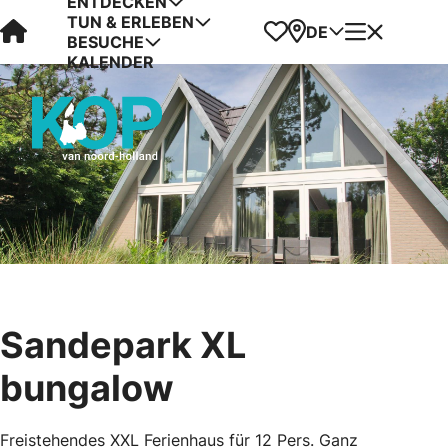
ENTDECKEN
TUN & ERLEBEN
Visit Kop van Holland
Favoriten
Karte
Menü
DE
BESUCHE
KALENDER
Sandepark XL
bungalow
Freistehendes XXL Ferienhaus für 12 Pers. Ganz