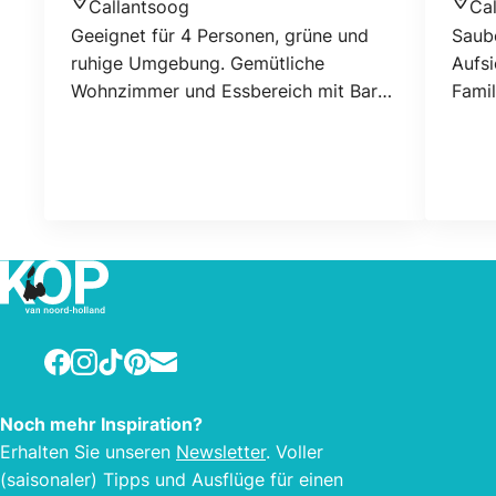
Callantsoog
Ca
Standort
Stan
Geeignet für 4 Personen, grüne und
Saube
ruhige Umgebung. Gemütliche
Aufs
Wohnzimmer und Essbereich mit Bar
Famil
und 4 Hockern, große Küche,
Badezimmer mit Dusche. Zwei
Schlafzimmer. Haustiere sind
willkommen, WLAN ist verfügbar.
Facebook
Instagram
TikTok
Pinterest
E-mail
Noch mehr Inspiration?
Erhalten Sie unseren
Newsletter
. Voller
(saisonaler) Tipps und Ausflüge für einen