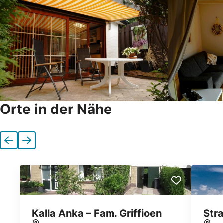
Orte in der Nähe
Vorherige
Nächste
Kalla Anka – Fam. Griffioen
Str