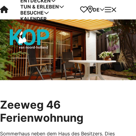
ENTDECKEN
TUN & ERLEBEN
Visit Kop van Holland
Favoriten
Karte
Menü
DE
BESUCHE
KALENDER
Zeeweg 46
Ferienwohnung
Sommerhaus neben dem Haus des Besitzers. Dies