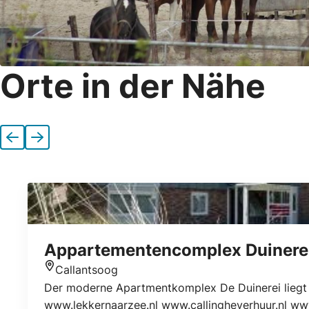
Orte in der Nähe
Vorherige
Nächste
Appartementencomplex Duinere
Callantsoog
Standort
Der moderne Apartmentkomplex De Duinerei liegt 
www.lekkernaarzee.nl www.callingheverhuur.nl w