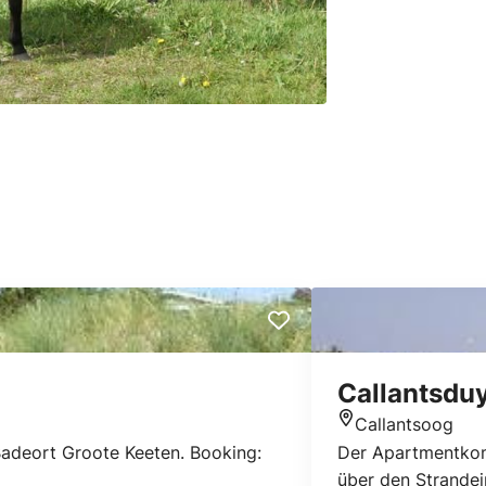
Callantsdu
Callantsoog
Standort
adeort Groote Keeten. Booking:
Der Apartmentkomp
über den Strande