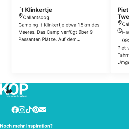
´t Klinkertje
Piet
Twe
Callantsoog
Standort
Ca
Camping 't Klinkertje etwa 1,5km des
Stan
Meeres. Das Camp verfügt über 9
He
Heuti
Passanten Plätze. Auf dem
09:
Campingplatz ist auch Strom und wifi
Piet 
anwesend. Ein Hund ist auf dieser
Fahrr
Seite erlaubt.
Umge
Twee
Kunde
Facebook
Instagram
TikTok
Pinterest
E-mail
Noch mehr Inspiration?