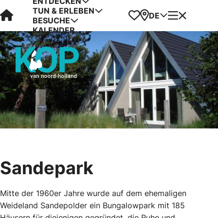
ENTDECKEN
TUN & ERLEBEN
Visit Kop van Holland
Favoriten
Karte
Menü
DE
BESUCHE
KALENDER
Sandepark
Mitte der 1960er Jahre wurde auf dem ehemaligen
Weideland Sandepolder ein Bungalowpark mit 185
Häusern für diejenigen gegründet, die Ruhe und