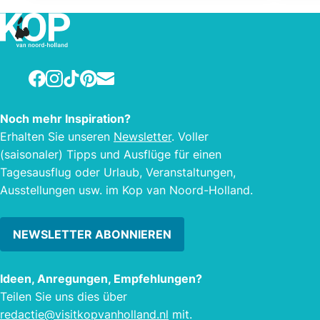
“Razende Bol” umgeben, können Sie
den “
hier die prächtige Natur, ruhige und
Düne
saubere Strände, frische Luft und
geni
natürlich die meisten Sonnenstunden
Geni
Facebook
Instagram
TikTok
Pinterest
E-mail
der Niederlande genießen! Das Hotel
unse
hat 55 stimmungsvolle Hotelzimmer
Noch mehr Inspiration?
und Suiten, Konferenzräume und das
Erhalten Sie unseren
Newsletter
. Voller
mehrfach gekrönte fine dining
(saisonaler) Tipps und Ausflüge für einen
Restaurant "C'est la vie Wine & Dine"
Tagesausflug oder Urlaub, Veranstaltungen,
(u. a. Michelin “Bib Gourmand” 2017 &
Ausstellungen usw. im Kop van Noord-Holland.
“Lekker” 2017).
NEWSLETTER ABONNIEREN
Ideen, Anregungen, Empfehlungen?
Teilen Sie uns dies über
redactie@visitkopvanholland.nl
mit.