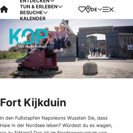
ENTDECKEN
TUN & ERLEBEN
Visit Kop van Holland
Favoriten
Karte
Menü
DE
BESUCHE
KALENDER
Fort Kijkduin
In den Fußstapfen Napoleons Wussten Sie, dass
Haie in der Nordsee leben? Würdest du es wagen,
sie zu füttern? Das ist im Nordseeaquarium von