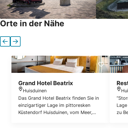
Orte in der Nähe
Vorherige
Nächste
Grand Hotel Beatrix
Res
Huisduinen
Hu
Standort
Stan
Das Grand Hotel Beatrix finden Sie in
“Sto
einzigartiger Lage im pittoresken
Lage
Küstendorf Huisduinen, vom Meer,
zu Be
dem Strand, den Dünen, Wald, Poldern
In un
und der Watteninsel Texel und dem
einer