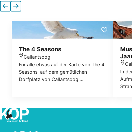
Vorherige
Nächste
The 4 Seasons
Mus
Jaa
Callantsoog
Standort
Ca
Für alle etwas auf der Karte von The 4
Stan
In de
Seasons, auf dem gemütlichen
Aufme
Dorfplatz von Callantsoog.
Stran
Reservierungen können über
Stra
WhatsApp unter Angabe der
Rett
Personenzahl, des Tages und der
Stell
Uhrzeit vorgenommen werden.
Mode
Somme
Werk