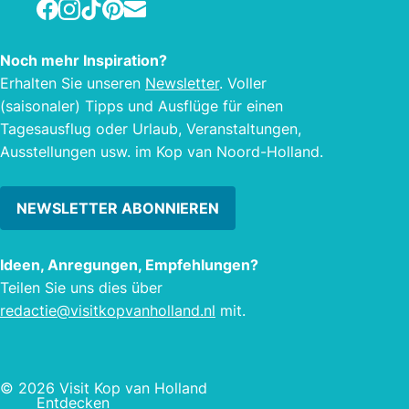
Facebook
Instagram
TikTok
Pinterest
E-mail
und F
Gesc
Noch mehr Inspiration?
arch
Erhalten Sie unseren
Newsletter
. Voller
Umge
(saisonaler) Tipps und Ausflüge für einen
Tagesausflug oder Urlaub, Veranstaltungen,
Ausstellungen usw. im Kop van Noord-Holland.
NEWSLETTER ABONNIEREN
Ideen, Anregungen, Empfehlungen?
Teilen Sie uns dies über
redactie@visitkopvanholland.nl
mit.
© 2026 Visit Kop van Holland
Entdecken