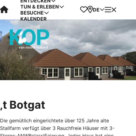
ENTDECKEN
TUN & ERLEBEN
Visit Kop van Holland
Favoriten
Karte
Menü
DE
BESUCHE
KALENDER
‚t Botgat
Die gemütlich eingerichtete über 125 Jahre alte
Stallfarm verfügt über 3 Rauchfreie Häuser mit 3-
Sterne-ANWBclassifizierung. Jedes Haus hat eine