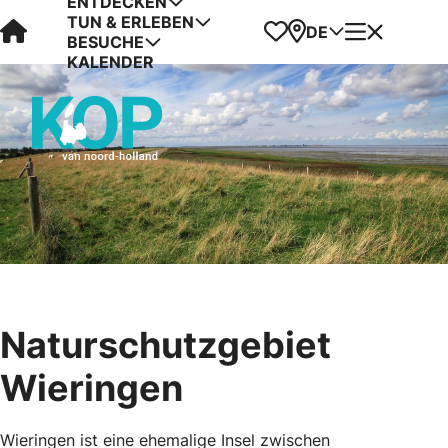
ENTDECKEN
TUN & ERLEBEN
Visit Kop van Holland
Favoriten
Karte
Menü
DE
BESUCHE
KALENDER
Naturschutzgebiet
Wieringen
Wieringen ist eine ehemalige Insel zwischen