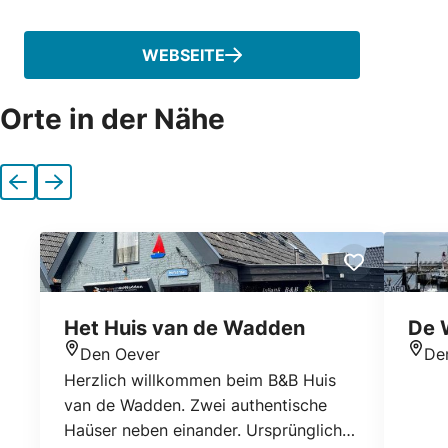
WEBSEITE
Orte in der Nähe
Vorherige
Nächste
Het Huis van de Wadden
De 
Den Oever
De
Standort
Stan
Herzlich willkommen beim B&B Huis
van de Wadden. Zwei authentische
Haüser neben einander. Ursprünglich