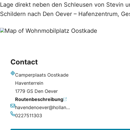
Lage direkt neben den Schleusen von Stevin un
Schildern nach Den Oever – Hafenzentrum, Ge
Contact
Camperplaats Oostkade
Adresse
Haventerrein
1779 GS Den Oever
Routenbeschreibung
havendenoever@hollandskroon.nl
E-Mail-Adresse
0227511303
Telefonnummer