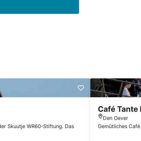
Café Tante 
Den Oever
Standort
 der Skuutje WR60-Stiftung. Das
Gemütliches Café