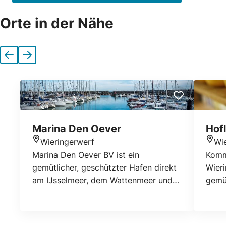
Orte in der Nähe
Vorherige
Nächste
Marina Den Oever
Hof
Wieringerwerf
Wi
Standort
Stan
Marina Den Oever BV ist ein
Komm
gemütlicher, geschützter Hafen direkt
Wieri
am IJsselmeer, dem Wattenmeer und
gemüt
der Nordsee. Ein idealer
versc
Ausgangspunkt für ein Wochenende
verk
oder einen Urlaub mit dem Boot auf
vers