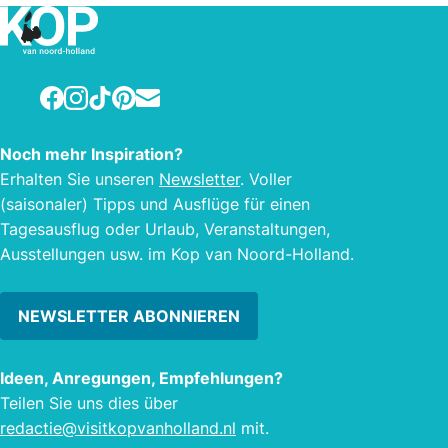
frischem oder Salzwasser.
frisc
Milch
hand
Marm
Facebook
Instagram
TikTok
Pinterest
E-mail
Knob
Karto
Noch mehr Inspiration?
beisp
Erhalten Sie unseren
Newsletter
. Voller
Gesch
(saisonaler) Tipps und Ausflüge für einen
Es be
Tagesausflug oder Urlaub, Veranstaltungen,
frisc
Ausstellungen usw. im Kop van Noord-Holland.
leck
beko
Gesc
NEWSLETTER ABONNIEREN
Ideen, Anregungen, Empfehlungen?
Teilen Sie uns dies über
redactie@visitkopvanholland.nl
mit.