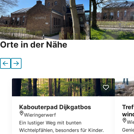
Orte in der Nähe
Vorherige
Nächste
Kabouterpad Dijkgatbos
Tre
win
Wieringerwerf
Standort
Wi
Ein lustiger Weg mit bunten
Stan
Genie
Wichtelpfählen, besonders für Kinder.