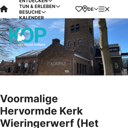
ENTDECKEN
TUN & ERLEBEN
Visit Kop van Holland
Favoriten
Karte
Menü
DE
BESUCHE
KALENDER
Voormalige
Hervormde Kerk
Wieringerwerf (Het