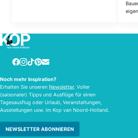
Bauer
eige
Landw
Firma
haben
Karto
Zucke
Energ
Facebook
Instagram
TikTok
Pinterest
E-mail
Mega
180 
Noch mehr Inspiration?
des 
Erhalten Sie unseren
Newsletter
. Voller
sehe
(saisonaler) Tipps und Ausflüge für einen
Oder 
Tagesausflug oder Urlaub, Veranstaltungen,
dies
Ausstellungen usw. im Kop van Noord-Holland.
Komm
über 
NEWSLETTER ABONNIEREN