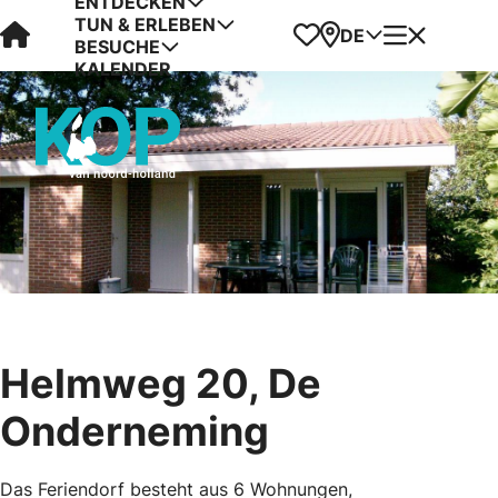
ENTDECKEN
TUN & ERLEBEN
Visit Kop van Holland
Favoriten
Karte
Menü
DE
BESUCHE
KALENDER
Helmweg 20, De
Onderneming
Das Feriendorf besteht aus 6 Wohnungen,