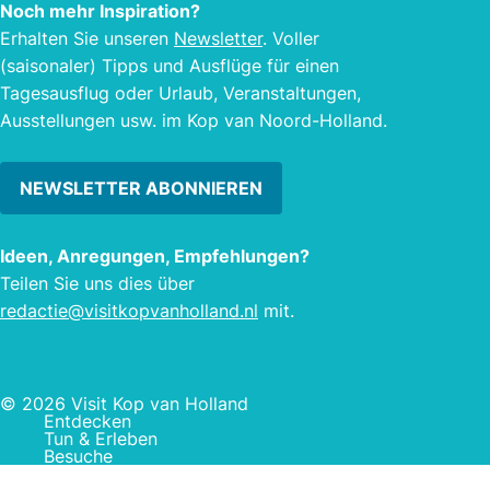
Noch mehr Inspiration?
ist Wip-in seit 1970! Wir alle lieben
Erhalten Sie unseren
Newsletter
. Voller
Frische. Auch zu unseren frisch
(saisonaler) Tipps und Ausflüge für einen
gebratenen Hamburgern servieren wir
Tagesausflug oder Urlaub, Veranstaltungen,
immer die frischesten Zutaten.
Ausstellungen usw. im Kop van Noord-Holland.
NEWSLETTER ABONNIEREN
Ideen, Anregungen, Empfehlungen?
Teilen Sie uns dies über
redactie@visitkopvanholland.nl
mit.
© 2026 Visit Kop van Holland
Entdecken
Tun & Erleben
Besuche