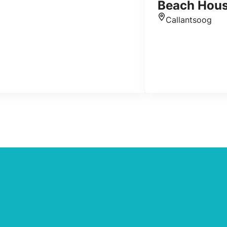
Beach Hou
Callantsoog
Standort