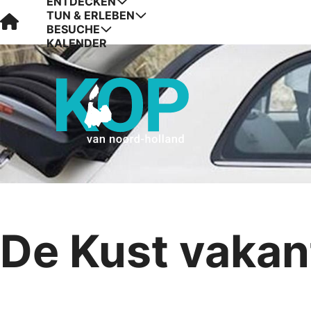
ENTDECKEN
TUN & ERLEBEN
Visit Kop van Holland
BESUCHE
KALENDER
De Kust vakan