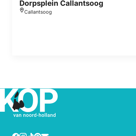
Dorpsplein Callantsoog
Callantsoog
Standort
Facebook
Instagram
TikTok
Pinterest
E-mail