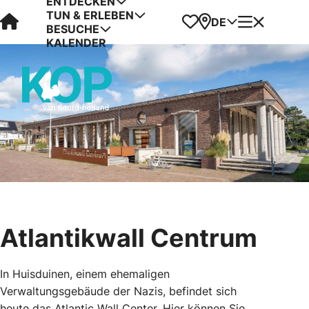
ENTDECKEN
TUN & ERLEBEN
Visit Kop van Holland
Favoriten
Karte
Menü
DE
BESUCHE
KALENDER
Atlantikwall Centrum
In Huisduinen, einem ehemaligen
Verwaltungsgebäude der Nazis, befindet sich
heute das Atlantic Wall Center. Hier können Sie