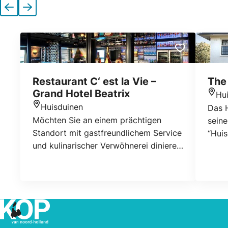
Vorherige
Nächste
Restaurant C‘ est la Vie –
The
Grand Hotel Beatrix
Hu
Stan
Huisduinen
Das 
Standort
Möchten Sie an einem prächtigen
seine
Standort mit gastfreundlichem Service
“Hui
und kulinarischer Verwöhnerei dinieren,
Stra
während Sie bei einem
Museu
atemberaubenden Ausblick übers Meer
Nähe
wegträumen? Dann ist das Restaurant
Duine
“C’est la vie Wine & Dine”, das sich in
inner
der obersten Etage des Grand Hotel
Zentr
Beatrix befindet, etwas für Sie! Unser
Sie v