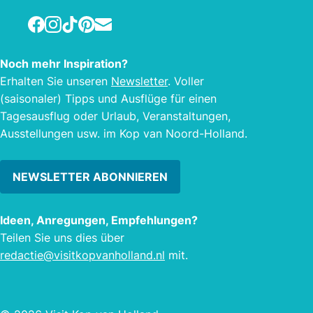
Restaurant ist für seine Atmosphäre,
Hotel
Facebook
Instagram
TikTok
Pinterest
E-mail
den Komfort und das ausgezeichnete
Wifi 
Preis-Leistungs-Verhältnis bekannt.
Sitze
Frische, regionale, saisonale Produkte
Ferns
Noch mehr Inspiration?
kennzeichnen die sechs Mal pro Jahr
lange
Erhalten Sie unseren
Newsletter
. Voller
wechselnde Speisekarte vom Chef de
Kaffe
(saisonaler) Tipps und Ausflüge für einen
Cuisine Raymond van Veen.
habe
Tagesausflug oder Urlaub, Veranstaltungen,
Ausstellungen usw. im Kop van Noord-Holland.
NEWSLETTER ABONNIEREN
Ideen, Anregungen, Empfehlungen?
Teilen Sie uns dies über
redactie@visitkopvanholland.nl
mit.