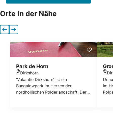
Orte in der Nähe
Vorherige
Nächste
Park de Horn
Gro
Dirkshorn
Di
Standort
Stan
'Vakantie Dirkshorn' ist ein
Urlau
Bungalowpark im Herzen der
im He
nordhollischen Polderlandschaft. Der
Polde
geräumige Park befindet sich in
befin
Dirkshorn. Zwischen dem ganzen Grün
dem 
sind 92 Steine und 249 hölzerne
249 