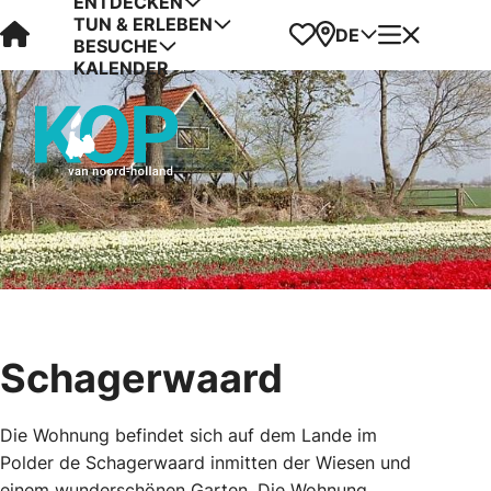
ENTDECKEN
TUN & ERLEBEN
Visit Kop van Holland
Favoriten
Karte
Menü
DE
BESUCHE
KALENDER
Schagerwaard
Die Wohnung befindet sich auf dem Lande im
Polder de Schagerwaard inmitten der Wiesen und
einem wunderschönen Garten. Die Wohnung