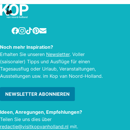
Erholungsheime. Darüber hinaus
hinau
besteht der Park aus einem
Wande
Wanderwald, Spielplätze, großer Teich,
Tenni
Tennisplatz und Fußballplatz. Es gibt
sogar
Facebook
Instagram
TikTok
Pinterest
E-mail
sogar zwei Ziegen auf dem Park, die
im S
im Sommer ausgelassen werden
könn
Noch mehr Inspiration?
können.
Erhalten Sie unseren
Newsletter
. Voller
(saisonaler) Tipps und Ausflüge für einen
Tagesausflug oder Urlaub, Veranstaltungen,
Ausstellungen usw. im Kop van Noord-Holland.
NEWSLETTER ABONNIEREN
Ideen, Anregungen, Empfehlungen?
Teilen Sie uns dies über
redactie@visitkopvanholland.nl
mit.