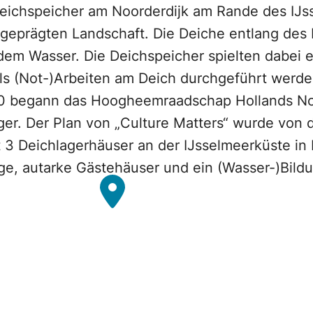
eichspeicher am Noorderdijk am Rande des IJsse
 geprägten Landschaft. Die Deiche entlang des 
em Wasser. Die Deichspeicher spielten dabei e
s (Not-)Arbeiten am Deich durchgeführt werde
20 begann das Hoogheemraadschap Hollands No
er. Der Plan von „Culture Matters“ wurde von 
t 3 Deichlagerhäuser an der IJsselmeerküste i
tige, autarke Gästehäuser und ein (Wasser-)Bi