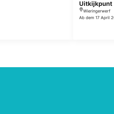
Uitkijkpunt 
Wieringerwerf
Standort
Ab dem 17 April 2