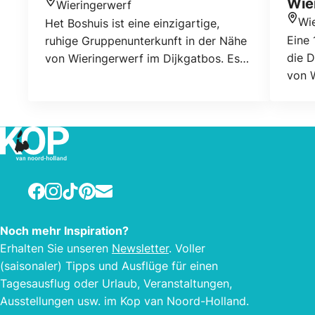
Wie
Wieringerwerf
Standort
Wi
Het Boshuis ist eine einzigartige,
Stan
Eine 
ruhige Gruppenunterkunft in der Nähe
die 
von Wieringerwerf im Dijkgatbos. Es
von W
richtet sich an große Gruppen und
bietet Platz für bis zu 72 Personen. Für
weitere Informationen besuchen Sie
unsere Website oder finden Sie uns auf
Instagram oder Facebook. Sie können
jederzeit anrufen oder eine E-Mail
senden!
Facebook
Instagram
TikTok
Pinterest
E-mail
Noch mehr Inspiration?
Erhalten Sie unseren
Newsletter
. Voller
(saisonaler) Tipps und Ausflüge für einen
Tagesausflug oder Urlaub, Veranstaltungen,
Ausstellungen usw. im Kop van Noord-Holland.