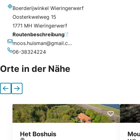
Boerderijwinkel Wieringerwerf
Adresse
Oosterkwelweg 15
1771 MH Wieringerwerf
Routenbeschreibung
moos.huisman@gmail.com
E-Mail-Adresse
06-38324224
Telefonnummer
Orte in der Nähe
Vorherige
Nächste
Het Boshuis
Mou