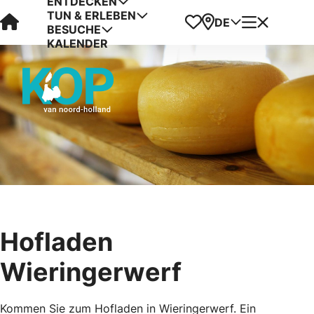
ENTDECKEN
TUN & ERLEBEN
Visit Kop van Holland
Favoriten
Karte
Menü
DE
BESUCHE
KALENDER
Hofladen
Wieringerwerf
Kommen Sie zum Hofladen in Wieringerwerf. Ein