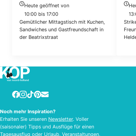
Standort
Stan
Heute geöffnet von
He
Heutigen Öffnungszeiten
Heuti
10:00 bis 17:00
13:
Gemütlicher Mittagstisch mit Kuchen,
Strik
Sandwiches und Gastfreundschaft in
Freun
der Beatrixstraat
Helde
Facebook
Instagram
TikTok
Pinterest
E-mail
Noch mehr Inspiration?
Erhalten Sie unseren
Newsletter
. Voller
(saisonaler) Tipps und Ausflüge für einen
Tagesausflug oder Urlaub, Veranstaltungen,