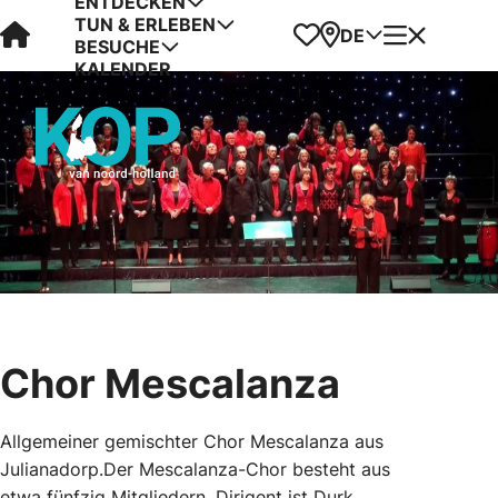
ENTDECKEN
TUN & ERLEBEN
Visit Kop van Holland
Favoriten
Karte
Menü
DE
BESUCHE
KALENDER
Chor Mescalanza
Allgemeiner gemischter Chor Mescalanza aus
Julianadorp.Der Mescalanza-Chor besteht aus
etwa fünfzig Mitgliedern. Dirigent ist Durk