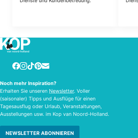
Dienste und Kundenbetreuung.
Dien
beste
Oper
nich
Everg
Facebook
Instagram
TikTok
Pinterest
E-mail
Noch mehr Inspiration?
Erhalten Sie unseren
Newsletter
. Voller
(saisonaler) Tipps und Ausflüge für einen
Tagesausflug oder Urlaub, Veranstaltungen,
Ausstellungen usw. im Kop van Noord-Holland.
NEWSLETTER ABONNIEREN