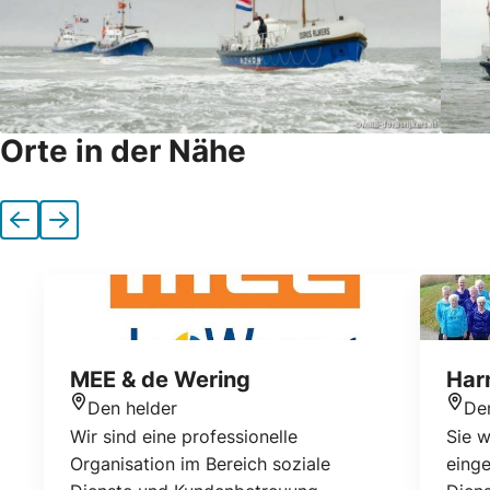
Orte in der Nähe
Vorherige
Nächste
MEE & de Wering
Har
Den helder
De
Standort
Stan
Wir sind eine professionelle
Sie 
Organisation im Bereich soziale
eing