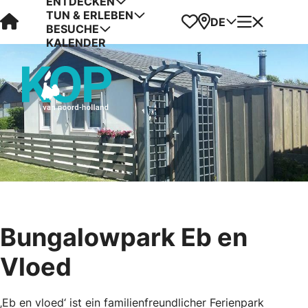
ENTDECKEN
TUN & ERLEBEN
Visit Kop van Holland
Favoriten
Karte
Menü
DE
BESUCHE
KALENDER
Bungalowpark Eb en
Vloed
‚Eb en vloed‘ ist ein familienfreundlicher Ferienpark