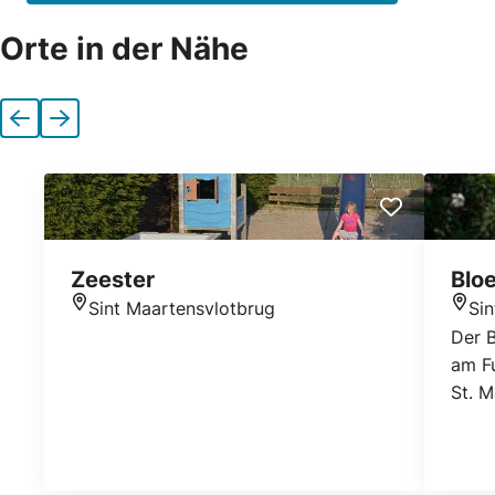
Orte in der Nähe
Vorherige
Nächste
Zeester
Blo
Sint Maartensvlotbrug
Si
Standort
Stan
Der 
am F
St. M
Park 
der a
Düne