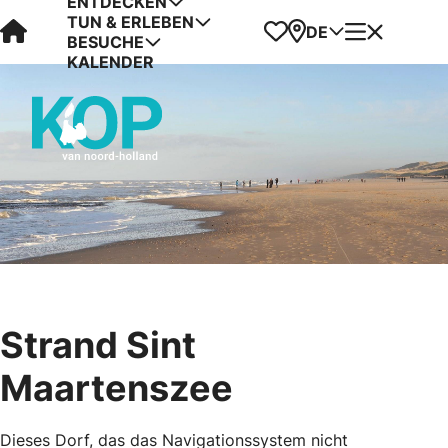
ENTDECKEN
TUN & ERLEBEN
Visit Kop van Holland
Favoriten
Karte
Menü
DE
BESUCHE
KALENDER
Strand Sint
Maartenszee
Dieses Dorf, das das Navigationssystem nicht