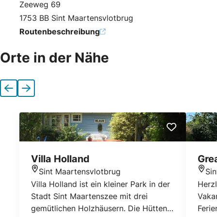
Zeeweg 69
1753 BB Sint Maartensvlotbrug
Routenbeschreibung
Orte in der Nähe
Vorherige
Nächste
Villa Holland
Gre
Sint Maartensvlotbrug
Si
Standort
Stan
Villa Holland ist ein kleiner Park in der
Herzl
Stadt Sint Maartenszee mit drei
Vakan
gemütlichen Holzhäusern. Die Hütten
Ferie