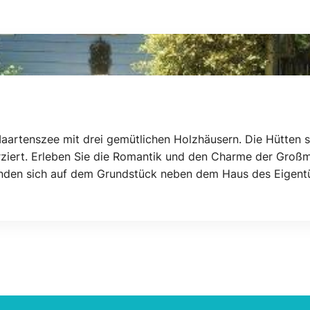
t Maartenszee mit drei gemütlichen Holzhäusern. Die Hütten 
ziert. Erleben Sie die Romantik und den Charme der Großmut
inden sich auf dem Grundstück neben dem Haus des Eigentü
ederländische Flagge beziehen, können als Übernachtung f