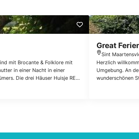
Great Feri
Sint Maartensvl
Standort
sind mit Brocante & Folklore mit
Herzlich willkomm
ter in einer Nacht in einer
Umgebung. An der 
mers. Die drei Häuser Huisje RED,
wunderschönen Str
ür Wochenmitte, Wochenende und
aus, um ein paar 
Meer entfernt lieg