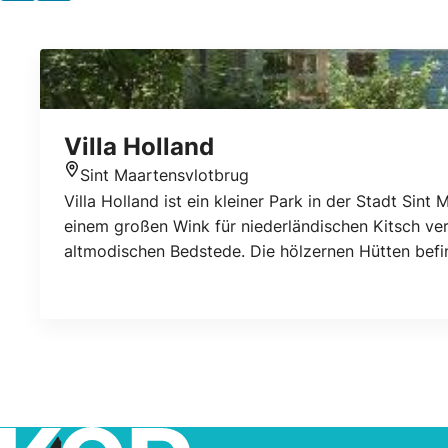
Villa Holland
Sint Maartensvlotbrug
Standort
Villa Holland ist ein kleiner Park in der Stadt Sin
einem großen Wink für niederländischen Kitsch ver
altmodischen Bedstede. Die hölzernen Hütten bef
Huisje WIT und Huisje BLAUW, die sich auf die ni
volle Wochen gebucht werden.