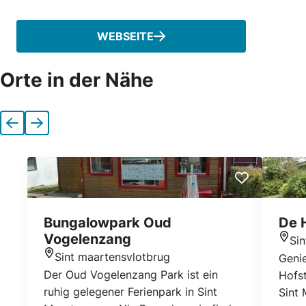
WEBSEITE
Orte in der Nähe
Vorherige
Nächste
Bungalowpark Oud
De 
Vogelenzang
Si
Stan
Sint maartensvlotbrug
Genie
Standort
Der Oud Vogelenzang Park ist ein
Hofst
ruhig gelegener Ferienpark in Sint
Sint 