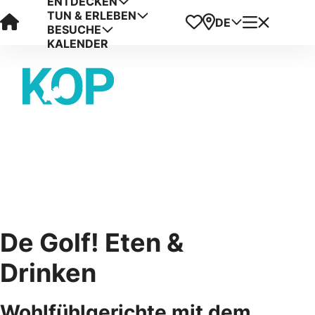
ENTDECKEN
TUN & ERLEBEN
Visit Kop van Holland
Favoriten
Karte
Menü
DE
BESUCHE
KALENDER
De Golf! Eten &
Drinken
Wohlfühlgerichte mit dem