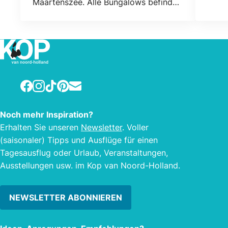
Maartenszee. Alle Bungalows befinden
vom S
sich in Privatbesitz, daher sind alle
Bungalows unterschiedlich
eingerichtet.
Facebook
Instagram
TikTok
Pinterest
E-mail
Noch mehr Inspiration?
Erhalten Sie unseren
Newsletter
. Voller
(saisonaler) Tipps und Ausflüge für einen
Tagesausflug oder Urlaub, Veranstaltungen,
Ausstellungen usw. im Kop van Noord-Holland.
NEWSLETTER ABONNIEREN