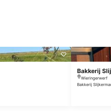
Bakkerij Sl
Wieringerwerf
Location
Bakkerij Slijkerma