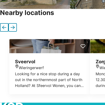
Nearby locations
Previous
Next
Sveervol
Zor
Wieringerwerf
Wi
Location
Loca
Looking for a nice stop during a day
Mond
out in the northernmost part of North
12.3
Holland? At Sfeervol Wonen, you can
durin
enjoy browsing among atmospheric
shop 
home accessories, silk flowers, gifts,
our o
and unique finds. It is an inspiring shop