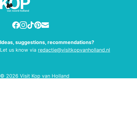
where you are sure to come across
something to take home as a
memento of a lovely day.
Facebook
Instagram
TikTok
Pinterest
E-mail
Ideas, suggestions, recommendations?
Let us know via
redactie@visitkopvanholland.nl
© 2026 Visit Kop van Holland