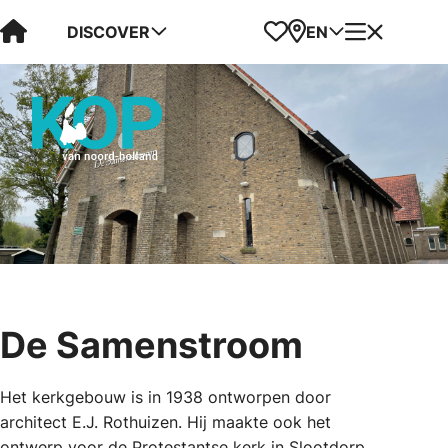
Visit Kop van Holland
Favorites
Map
Menu
DISCOVER
EN
De Samenstroom
Het kerkgebouw is in 1938 ontworpen door
architect E.J. Rothuizen. Hij maakte ook het
ontwerp voor de Protestantse kerk in Slootdorp.