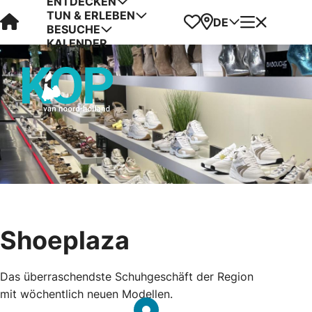
ENTDECKEN
TUN & ERLEBEN
Visit Kop van Holland
Favoriten
Karte
Menü
DE
BESUCHE
KALENDER
Shoeplaza
Das überraschendste Schuhgeschäft der Region
mit wöchentlich neuen Modellen.