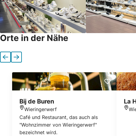
Orte in der Nähe
Vorherige
Nächste
Bij de Buren
La 
Wieringerwerf
Wi
Standort
Stan
Café und Restaurant, das auch als
"Wohnzimmer von Wieringerwerf"
bezeichnet wird.