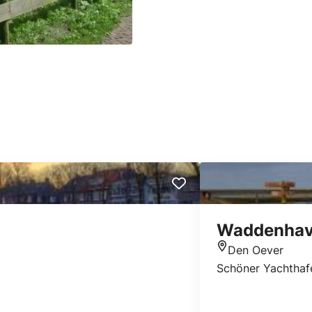
Waddenha
Den Oever
Standort
Schöner Yachthafe