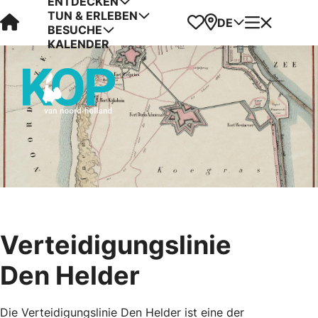
ENTDECKEN
TUN & ERLEBEN
Visit Kop van Holland
Favoriten
Karte
Menü
DE
BESUCHE
KALENDER
Verteidigungslinie
Den Helder
Die Verteidigungslinie Den Helder ist eine der