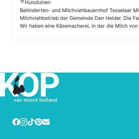
Huisduinen
Standort
Behinderten- und Milchviehbauernhof Tesselaar Mit
Milchviehbetrieb der Gemeinde Den Helder. Die Fa
Wir haben eine Käsemacherei, in der die Milch von
Dinge werden im Bauernhofladen verkauft. Hier kön
willkommen, sich unseren Betrieb anzusehen!
Facebook
Instagram
TikTok
Pinterest
E-mail