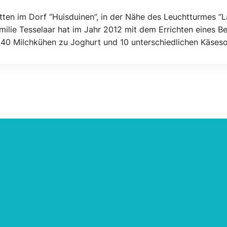
ten im Dorf “Huisduinen”, in der Nähe des Leuchtturmes “L
milie Tesselaar hat im Jahr 2012 mit dem Errichten eines 
 40 Milchkühen zu Joghurt und 10 unterschiedlichen Käsesor
nen Sie auch Butter, Senf, Käse und Produkte aus unserem 