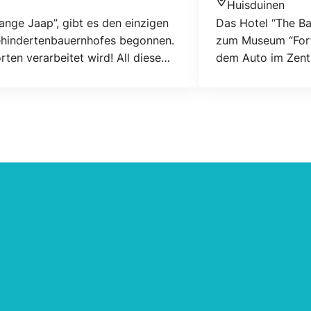
Huisduinen
Standort
ange Jaap”, gibt es den einzigen
Das Hotel “The Ba
Behindertenbauernhofes begonnen.
zum Museum “Fort 
ten verarbeitet wird! All diese
dem Auto im Zentr
Garten kaufen. Sie sind herzlich
verfügen über ein
Alles Suiten habe