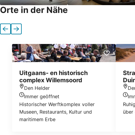
Orte in der Nähe
Vorherige
Nächste
Uitgaans- en historisch
Str
complex Willemsoord
Dui
Den Helder
De
Standort
Stan
Immer geöffnet
Im
Heutigen Öffnungszeiten
Heuti
Historischer Werftkomplex voller
Ruhig
Museen, Restaurants, Kultur und
über
maritimem Erbe