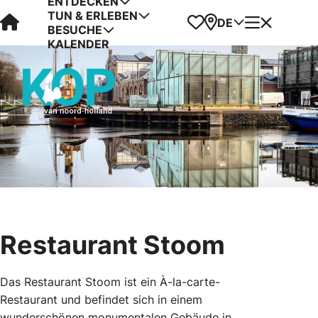
ENTDECKEN
TUN & ERLEBEN
Visit Kop van Holland
Favoriten
Karte
Menü
DE
BESUCHE
KALENDER
Restaurant Stoom
Das Restaurant Stoom ist ein À-la-carte-
Restaurant und befindet sich in einem
wunderschönen monumentalen Gebäude in