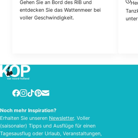
Gehen Sie an Bord des RIB und
He
Heuti
entdecken Sie das Wattenmeer bei
Tanz
voller Geschwindigkeit.
unte
Facebook
Instagram
TikTok
Pinterest
E-mail
Noch mehr Inspiration?
Erhalten Sie unseren
Newsletter
. Voller
(saisonaler) Tipps und Ausflüge für einen
Tagesausflug oder Urlaub, Veranstaltungen,