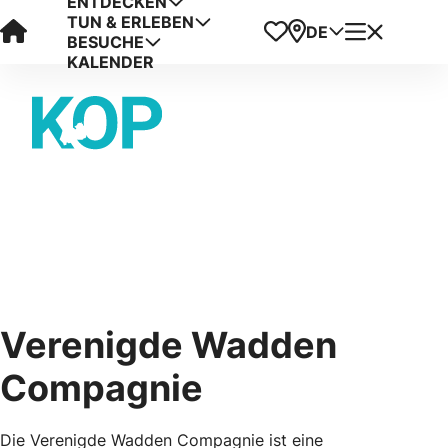
ENTDECKEN
TUN & ERLEBEN
Visit Kop van Holland
Favoriten
Karte
Menü
DE
BESUCHE
KALENDER
Verenigde Wadden
Compagnie
Die Verenigde Wadden Compagnie ist eine