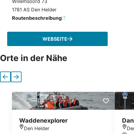
Willemsoord 73
1781 AS Den Helder
Routenbeschreibung
WEBSEITE
Orte in der Nähe
Vorherige
Nächste
Waddenexplorer
Dan
Den Helder
De
Standort
Stan