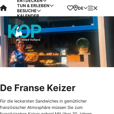
ENTDECKEN
TUN & ERLEBEN
Visit Kop van Holland
Favoriten
Karte
Menü
DE
BESUCHE
KALENDER
De Franse Keizer
Für die leckersten Sandwiches in gemütlicher
französischer Atmosphäre müssen Sie zum
französischen Kaiser gehen! Mit über 30 Jahren