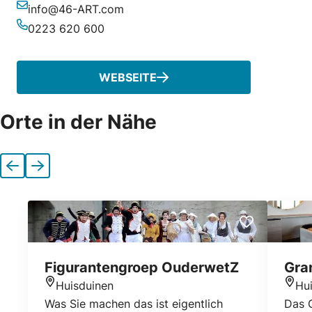
info@46-ART.com
E-Mail-Adresse
0223 620 600
Telefonnummer
WEBSEITE
Orte in der Nähe
Vorherige
Nächste
Figurantengroep OuderwetZ
Gra
Huisduinen
Hu
Standort
Stan
Was Sie machen das ist eigentlich
Das G