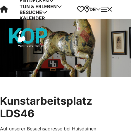
ENTDECKEN
TUN & ERLEBEN
Visit Kop van Holland
Favoriten
Karte
Menü
DE
BESUCHE
KALENDER
Kunstarbeitsplatz
LDS46
Auf unserer Besuchsadresse bei Huisduinen