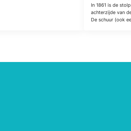
Standort
In 1861 is de sto
achterzijde van de
De schuur (ook ee