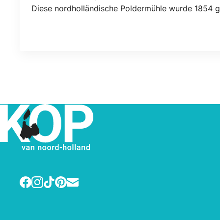
Standort
Diese nordholländische Poldermühle wurde 1854 g
Facebook
Instagram
TikTok
Pinterest
E-mail