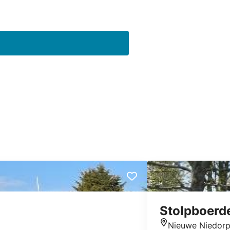
Stolpboerd
Nieuwe Niedor