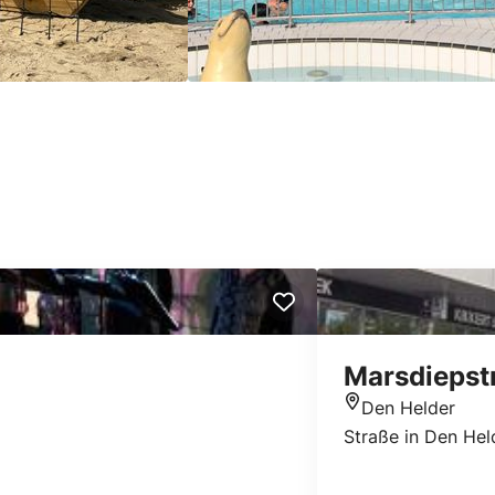
Marsdiepst
Den Helder
Standort
Straße in Den Hel