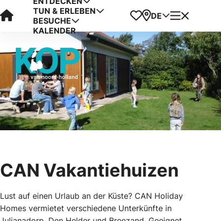
ENTDECKEN
TUN & ERLEBEN
Visit Kop van Holland
Favoriten
Karte
Menü
DE
BESUCHE
KALENDER
CAN Vakantiehuizen
Lust auf einen Urlaub an der Küste? CAN Holiday
Homes vermietet verschiedene Unterkünfte in
Julianadorp, Den Helder und Breezand. Geeignet