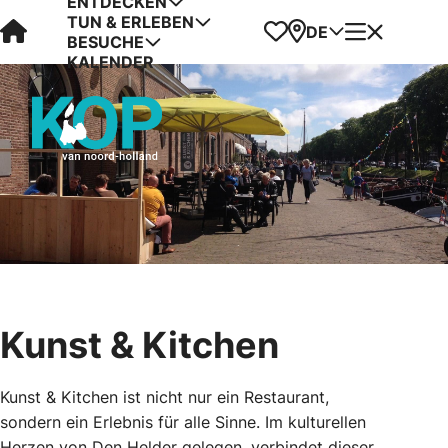
ENTDECKEN
TUN & ERLEBEN
Visit Kop van Holland
Favoriten
Karte
Menü
DE
BESUCHE
KALENDER
Kunst & Kitchen
Kunst & Kitchen ist nicht nur ein Restaurant,
sondern ein Erlebnis für alle Sinne. Im kulturellen
Herzen von Den Helder gelegen, verbindet dieser