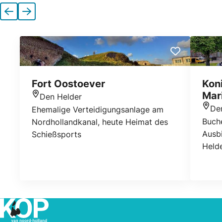
Vorherige
Nächste
Fort Oostoever
Koni
Mar
Den Helder
Standort
De
Ehemalige Verteidigungsanlage am
Stan
Buche
Nordhollandkanal, heute Heimat des
Ausbi
Schießsports
Held