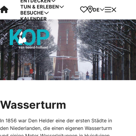
ENTDECKEN
TUN & ERLEBEN
Visit Kop van Holland
Favoriten
Karte
Menü
DE
BESUCHE
KALENDER
Wasserturm
In 1856 war Den Helder eine der ersten Städte in
den Niederlanden, die einen eigenen Wasserturm
und einige Meter Wasserleitungen in Huisduinen