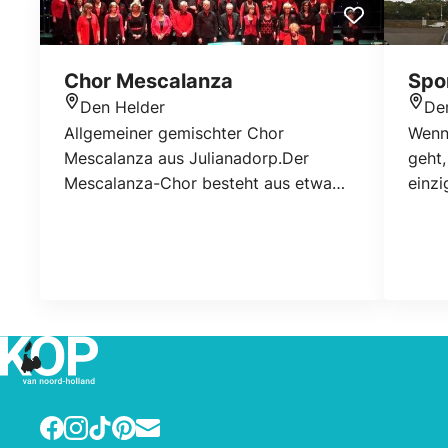
Chor Mescalanza
Spo
Den Helder
De
Standort
Stan
Allgemeiner gemischter Chor
Wenn
Mescalanza aus Julianadorp.Der
geht
Mescalanza-Chor besteht aus etwa
einzi
fünfzig Mitgliedern. Dirigent ist Durk
Sie 
Geertsma mit Dick Laan am Klavier.
mit K
Famil
geang
der “
Sie b
Ange
Mensc
an B
Facebook
Instagram
TikTok
Pinterest
E-mail
nehm