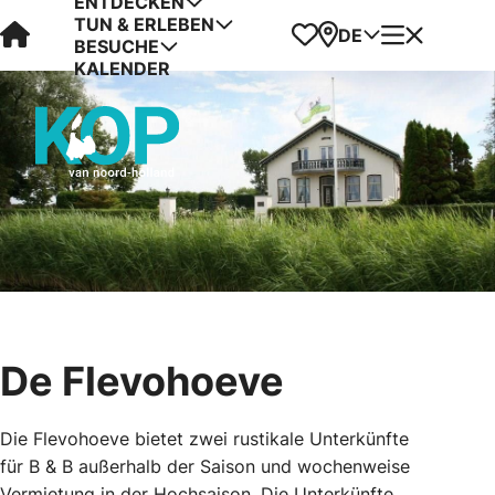
ENTDECKEN
TUN & ERLEBEN
Visit Kop van Holland
Favoriten
Karte
Menü
DE
BESUCHE
KALENDER
De Flevohoeve
Die Flevohoeve bietet zwei rustikale Unterkünfte
für B & B außerhalb der Saison und wochenweise
Vermietung in der Hochsaison. Die Unterkünfte