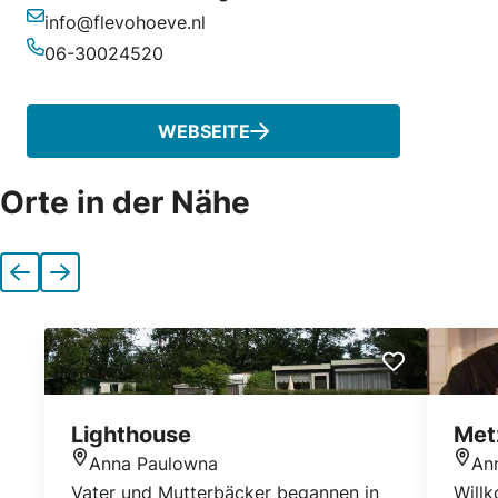
info@flevohoeve.nl
E-Mail-Adresse
06-30024520
Telefonnummer
WEBSEITE
Orte in der Nähe
Vorherige
Nächste
Lighthouse
Met
Anna Paulowna
An
Standort
Stan
Vater und Mutterbäcker begannen in
Will