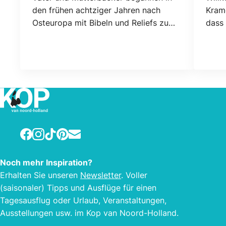
den frühen achtziger Jahren nach
Krame
Osteuropa mit Bibeln und Reliefs zu
dass
reisen. Um die Christen dort zu
Hand
bewahren, begann die Idee eines Mini-
zusa
Campingplatzes, mit dem die Familie
Beisp
1984 begann. Wer liebt Ruhe, Strand,
noch 
Meer und Blumen Felder ist alles
hers
vorhanden und willkommen.
bis 
gemac
haus
Facebook
Instagram
TikTok
Pinterest
E-mail
Mahl
unse
vers
Noch mehr Inspiration?
konta
Erhalten Sie unseren
Newsletter
. Voller
(saisonaler) Tipps und Ausflüge für einen
Tagesausflug oder Urlaub, Veranstaltungen,
Ausstellungen usw. im Kop van Noord-Holland.