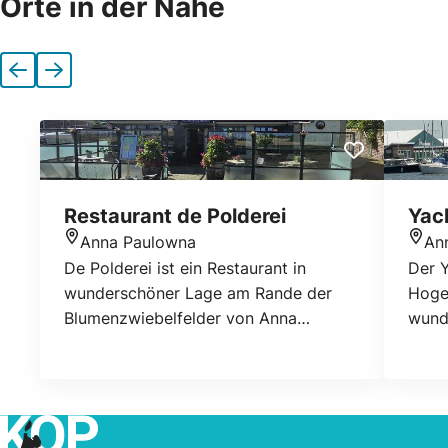
Orte in der Nähe
Vorherige
Nächste
Restaurant de Polderei
Yac
Anna Paulowna
An
Standort
Stan
De Polderei ist ein Restaurant in
Der Y
wunderschöner Lage am Rande der
Hoge
Blumenzwiebelfelder von Anna
wund
Paulowna. Genießen Sie bei einem
und 
Snack und Getränk die schöne
Fisch
Aussicht auf die Blumenzwiebelfelder
unmit
und lassen Sie sich überraschen, was
mehre
die Polderei zu bieten hat.
Café 