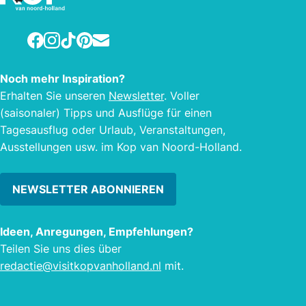
auch
wie d
Facebook
Instagram
TikTok
Pinterest
E-mail
Hoen
Noch mehr Inspiration?
Erhalten Sie unseren
Newsletter
. Voller
(saisonaler) Tipps und Ausflüge für einen
Tagesausflug oder Urlaub, Veranstaltungen,
Ausstellungen usw. im Kop van Noord-Holland.
NEWSLETTER ABONNIEREN
Ideen, Anregungen, Empfehlungen?
Teilen Sie uns dies über
redactie@visitkopvanholland.nl
mit.