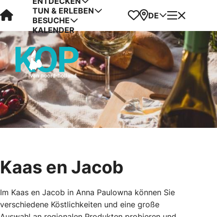
ENTDECKEN
TUN & ERLEBEN
Visit Kop van Holland
Favoriten
Karte
Menü
DE
BESUCHE
KALENDER
Kaas en Jacob
Im Kaas en Jacob in Anna Paulowna können Sie
verschiedene Köstlichkeiten und eine große
Auswahl an regionalen Produkten probieren und