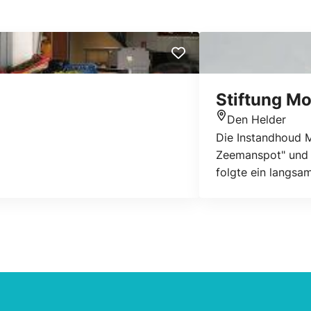
Stiftung Mo
Den Helder
Standort
Die Instandhoud M
Zeemanspot" und "
folgte ein langsa
Sie haben eine Fü
Nachwelt retten.