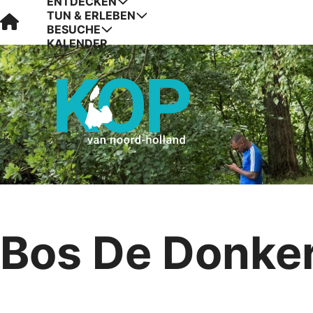
ENTDECKEN
TUN & ERLEBEN
Visit Kop van Holland
BESUCHE
KALENDER
Bos De Donke