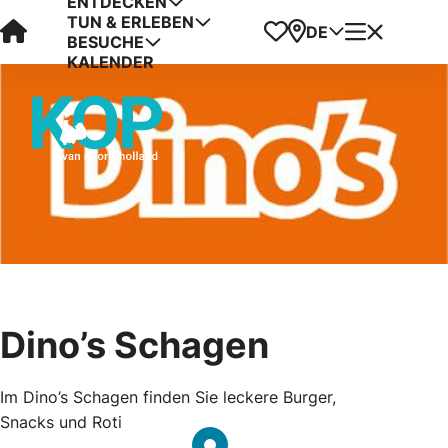
ENTDECKEN
TUN & ERLEBEN
Visit Kop van Holland
Favoriten
Karte
Menü
DE
BESUCHE
KALENDER
Dino’s Schagen
Im Dino’s Schagen finden Sie leckere Burger,
Snacks und Roti