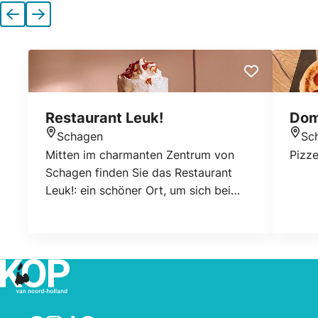
Vorherige
Nächste
Restaurant Leuk!
Dom
Schagen
Sc
Standort
Stan
Mitten im charmanten Zentrum von
Pizz
Schagen finden Sie das Restaurant
Leuk!: ein schöner Ort, um sich bei
einer guten Tasse Kaffee, einem
ausgiebigen Mittagessen, einem
gemütlichen Brunch oder einem
köstlichen Abendessen niederzulassen.