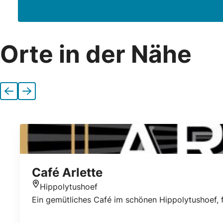
Orte in der Nähe
Vorherige
Nächste
Café Arlette
Hippolytushoef
Standort
Ein gemütliches Café im schönen Hippolytushoef, fü