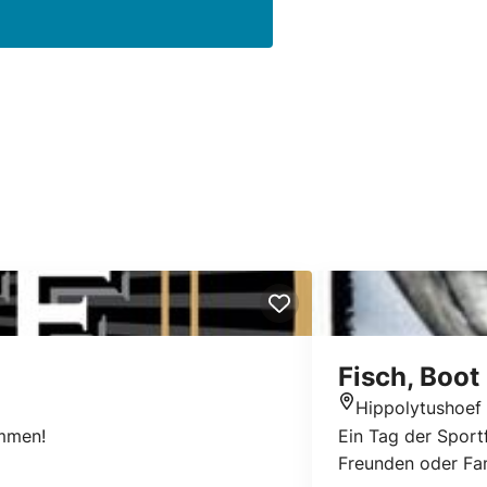
Fisch, Boot
Hippolytushoef
Standort
ommen!
Ein Tag der Sport
Freunden oder Fam