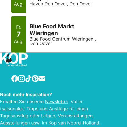
Haven Den Oever, Den Oever
Aug.
Blue Food Markt
Fr.
Wieringen
7
Blue Food Centrum Wieringen ,
Aug.
Den Oever
Facebook
Instagram
TikTok
Pinterest
E-mail
Noch mehr Inspiration?
Erhalten Sie unseren
Newsletter
. Voller
(saisonaler) Tipps und Ausflüge für einen
Tagesausflug oder Urlaub, Veranstaltungen,
Ausstellungen usw. im Kop van Noord-Holland.