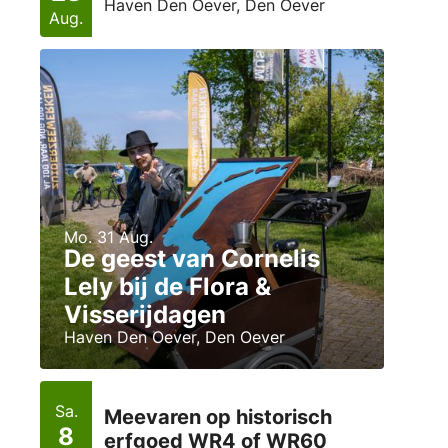
Haven Den Oever, Den Oever
Aug.
Mo. 31 Aug.
De geest van Cornelis
Lely bij de Flora &
Visserijdagen
Haven Den Oever, Den Oever
Sa.
Meevaren op historisch
8
erfgoed WR4 of WR60