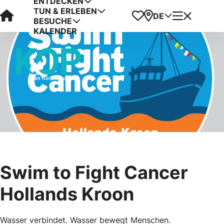
ENTDECKEN
TUN & ERLEBEN
Visit Kop van Holland
Favoriten
Karte
Menü
DE
BESUCHE
KALENDER
Swim to Fight Cancer
Hollands Kroon
Wasser verbindet. Wasser bewegt Menschen.