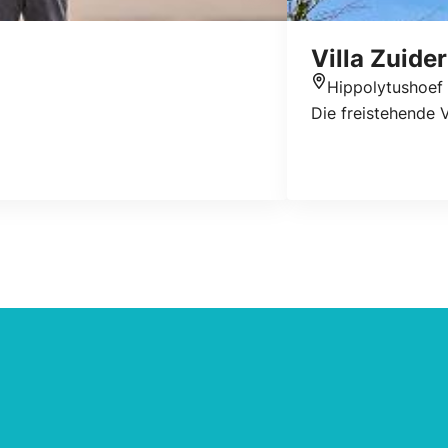
Villa Zuide
Hippolytushoef
Standort
Die freistehende 