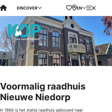
Visit Kop van Holland
Favorites
Map
Menu
DISCOVER
EN
Voormalig raadhuis
Nieuwe Niedorp
In 1866 is het statig raadhuis gebouwd naar