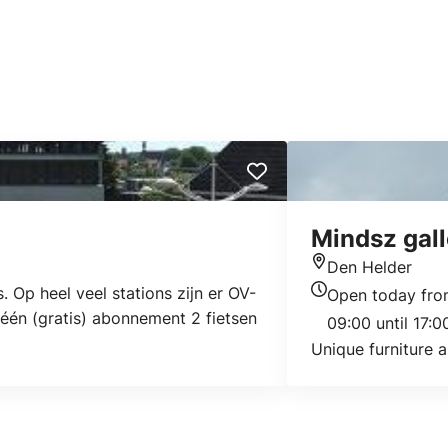
Mindsz gall
Den Helder
Location
. Op heel veel stations zijn er OV-
Open today fr
Today's opening 
t één (gratis) abonnement 2 fietsen
09:00 until 17:0
Unique furniture a